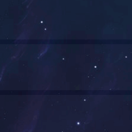
案例
庆祝新型水泵测试成功~
岛泵船安装现场
县城乡供水一体化建设取水浮船泵站安装现场