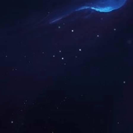
安徽
15
喀什
IM网页版页面登录