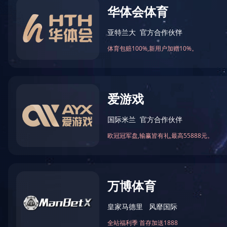
工程
工程案例
热烈
崇明
茌平