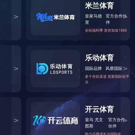
首页
工程案例
>
2024-08-31
2022-09-23
2022-08-01