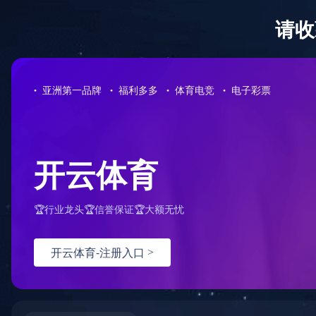
您好，欢迎来到IM网页版页面登录网站！
网站首页
关于我们
产品展示