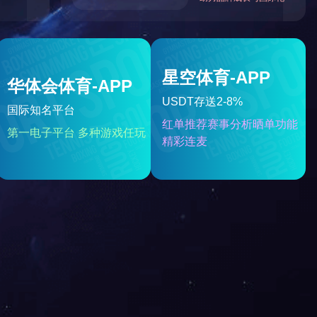
2022-07-26
2022-06-10
在
线
客
服
污水二厂工程水泵、推流器设备正在安装中
2022-03-18
2022-03-18
2022-03-18
2022-03-18