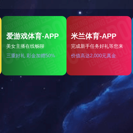
：
GS型钢丝绳牵引式格栅除污机
关产品