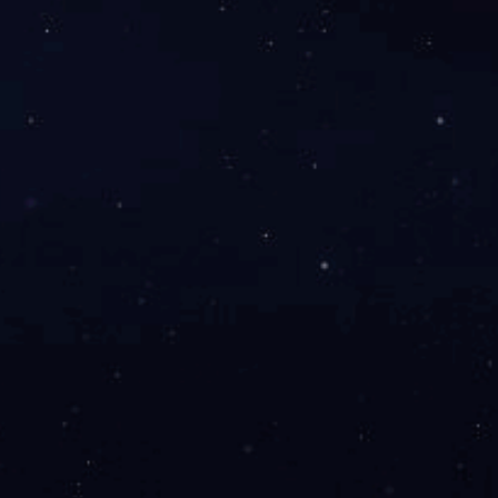
云南省临沧市耿马连通工程浮船泵站发货啦
2024-04-01
网投
|