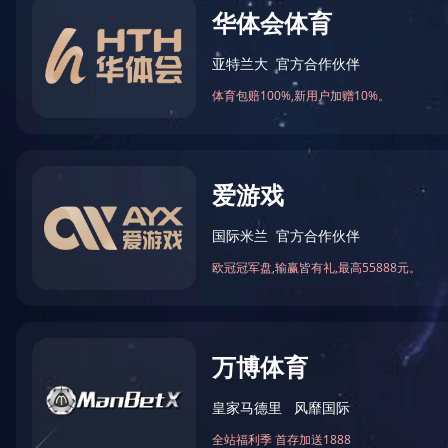
产品
产品展示
一体化预制泵站
取水泵船、浮坞泵站
泵类设备
污水处理设备