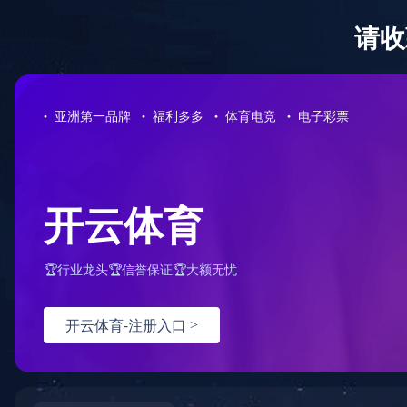
您好，欢迎来到IM网页版页面登录网站！
网站首页
关于我们
产品展示