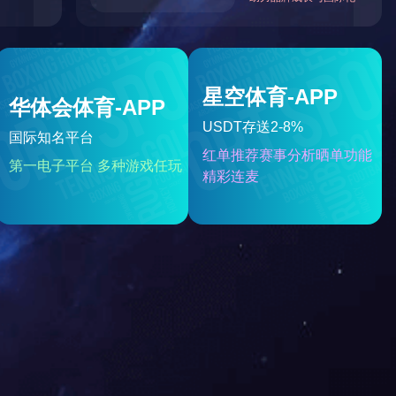
在
线
客
服
下一篇：
YQJ/YQZ 潜水搅拌机