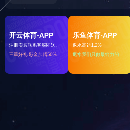
环保设备
控制系统
特种泵站
闸阀设备
上一篇
相
IM网页版页面登录