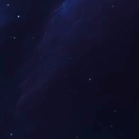
QZ/QH潜水轴流泵
IM网页版页面登录
关新闻
通江县城乡供水巩固提升工程项目浮船发货啦
2025-09-17
湖北孝昌
巴中市农村供水提升泵站工程浮船发货啦
2024-12-09
东-机床排水临时泵站发货啦~
2024-09-02
我司参观江苏科兴电器有限公司并开展深度交流
2024-08-23
山西运城