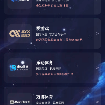
IM网页版页面登录
地址：江苏省泰兴市城东工业园二环路园区段南侧
手机：13815979819 电话：0523-87542388
邮箱：txhenshun388@126.com
网址：www.southcoastlaser.com
Copyright © 2024 All Rights Reserved. 备案号：
苏ICP备
2024063360号-1
【免责声明】
技术支持：精创网络